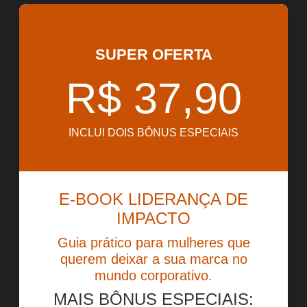
SUPER OFERTA
R$ 37,90
INCLUI DOIS BÔNUS ESPECIAIS
E-BOOK LIDERANÇA DE
IMPACTO
Guia prático para mulheres que
querem deixar a sua marca no
mundo corporativo.
MAIS BÔNUS ESPECIAIS: