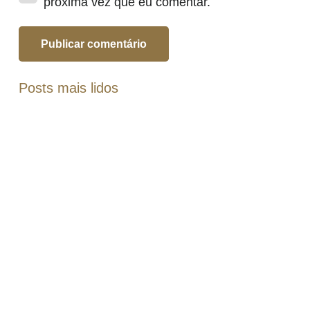
próxima vez que eu comentar.
Publicar comentário
Posts mais lidos
Estabilidade é o novo luxo do
século XXI
Você sabia que a estabilidade é o novo luxo do
século XXI? Descubra como alcançar essa