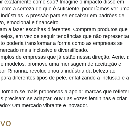
tar exatamente como são? Imagine o impacto disso em
com a certeza de que é suficiente, poderíamos ver um
indústrias. A pressão para se encaixar em padrões de
vo, emocional e financeiro.
am a fazer escolhas diferentes. Compram produtos que
esejos, em vez de seguir tendências que não represent
o poderia transformar a forma como as empresas se
ercado mais inclusivo e diversificado.
mplos de empresas que já estão nessa direção. Aerie, 
s de modelos, promove uma mensagem de aceitação e
por Rihanna, revolucionou a indústria da beleza ao
ra diferentes tipos de pele, enfatizando a inclusão e a
, tornam-se mais
propensas a apoiar marcas que reflet
s precisam se adaptar, ouvir as vozes femininas e criar
tado? Um mercado vibrante e inovador.
ivo