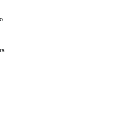
o
do
ra